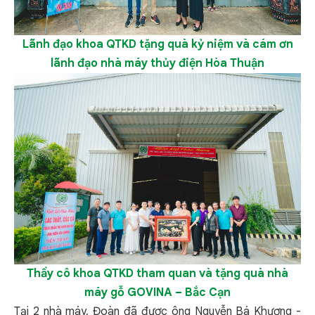
Lãnh đạo khoa QTKD tặng quà kỷ niệm và cám ơn
lãnh đạo nhà máy thủy điện Hòa Thuận
Thầy cô k
hoa QTKD tham quan
và tặng quà n
hà
máy
gỗ GOVINA – Bắc Cạn
Tại 2 nhà máy, Đoàn đã được ông Nguyễn Bá Khương -